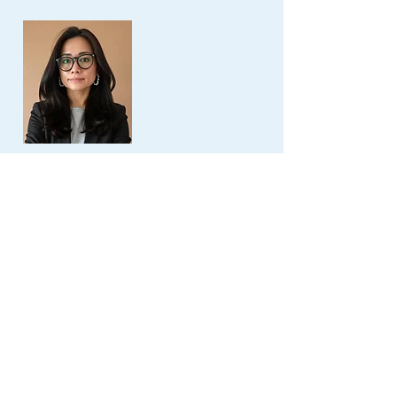
Business
Development
​シェイ 陽子
Yoko Shay
Silicon Valley Office
3945 Freedom Circle, Suite 430
Santa Clara, CA 95054
Fax:
408-988-4601