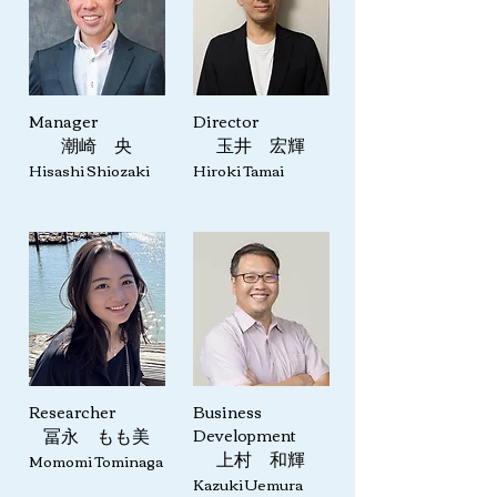
Manager
Director
潮崎 央
​玉井 宏輝
Hisashi Shiozaki
Hiroki Tamai
Researcher
Business
Development
​冨永 もも美
Momomi Tominaga
​上村 和輝
Kazuki Uemura