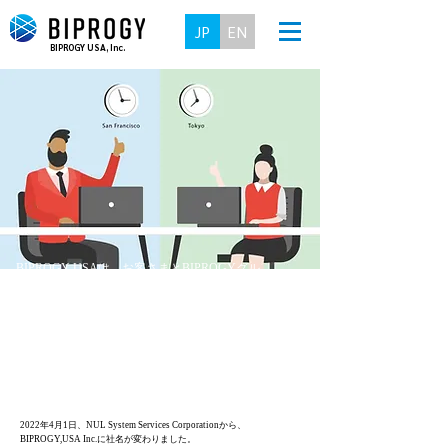
JP
EN
BIPROGY USA, Inc.
BIPROGY USAは、お客さまとBIPROGYグル
ープの事業拡大のために、
北米を中心としたビジネス、
先進技術の探索およびスタートアップ開拓を行います
2022年4月1日、NUL System Services Corporationから、
BIPROGY,USA Inc.に社名が変わりました。