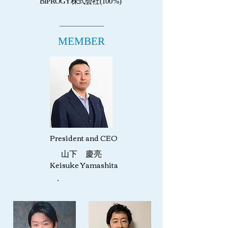
BIPROGY株式会社(100%)
MEMBER
President and CEO
山下 慶亮
Keisuke Yamashita
​・