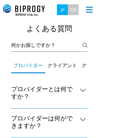
JP
EN
BIPROGY USA, Inc.
よくある質問
プロバイダー
クライアント
クライアントグループ
プロバイダーとは何で
すか？
rickDoor platformを使って、情報
を配信する企業を「プロバイダー
プロバイダーは何がで
企業」と呼びます。 プロバイダー
きますか？
企業に所属し、情報を配信する方