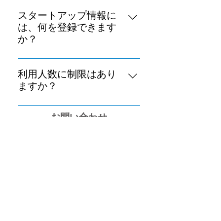
＜記事＞ ・新規作成、編集、削
を、「プロバイダーユーザ」と呼
除、公開 ・外部記事へのリンク作
びます。
スタートアップ情報に
成 ・配信先クライアントグループ
は、何を登録できます
の設定 ＜スタートアップ＞ ・新規
か？
登録、変更、削除 ・配信先クライ
企業ロゴ・企業名・所在地・投資
アントグループの設定 ＜コメント
ステージ及び金額・概要・タグ・
＞ ・コメント登録、削除 ＜クライ
利用人数に制限はあり
URLを登録できます。 またHTML
アント＞ ・クライアント企業の登
ますか？
を記述できるフリー欄があり、
録 ・管理者の登録、変更、削除 ＜
登録できるプロバイダーユーザ数
Youtubeの紹介ビデオなども埋め
クライアントグループ＞ ・クライ
お問い合わせ
は、最大80,000です。
込むことができます。 企業ロゴ・
アントグループの登録、削除 ・ク
下記宛にお問い合わせください。2－3営
企業名・所在地・URLは、企業ド
ライアントグループへのクライア
メインを指定することで、
ント企業、及び、ユーザの登録、
業日中に、担当者より、ご連絡致しま
Crunchbaseから取得できます。
削除
す。
rickdoor_support@biprogy-
us.com
プライバシーポリシー
ご利用規約